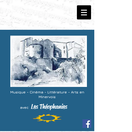
Musique - Cinéma -
Littérature - Arts
en
Minervois
Les Théophanies
avec